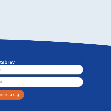
tsbrev
istrera dig