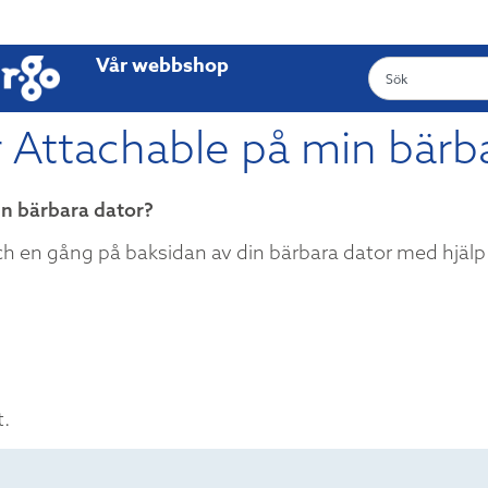
Vår webbshop
er Attachable på min bärb
in bärbara dator?
ch en gång på baksidan av din bärbara dator med hjälp 
t.