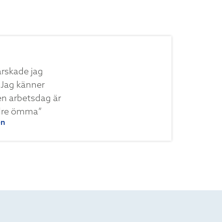
ärskade jag
. Jag känner
 en arbetsdag är
ndre ömma”
en