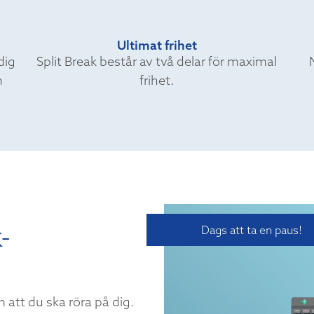
Ultimat frihet
dig
Split Break består av två delar för maximal
n
frihet.
-
Dags att ta en paus!
m att du ska röra på dig.