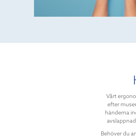
Vårt ergono
efter musen
händerna ino
avslappnad 
Behöver du an