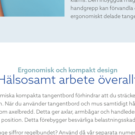
handgrepp kan förvandla d
ergonomiskt delade tange
Ergonomisk och kompakt design
Hälsosamt arbete överall
miska kompakta tangentbord förhindrar att du sträcker 
. När du använder tangentbord och mus samtidigt håll
m axelbredd. Detta ger axlar, armbågar och handleder
position. Detta förebygger besvärliga belastningsskador
ge siffror regelbundet? Använd då vår separata numer