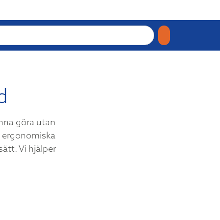
d
unna göra utan
era ergonomiska
ätt. Vi hjälper