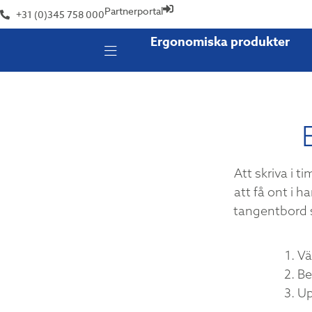
Partnerportal
+31 (0)345 758 000
Ergonomiska produkter
Att skriva i 
att få ont i h
tangentbord so
Vä
Be
Up