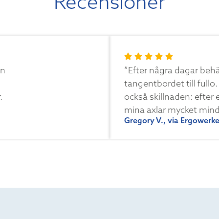
Recensioner
en
”Efter några dagar beh
tangentbordet till fullo
.
också skillnaden: efter
mina axlar mycket mi
Gregory V., via Ergowerk