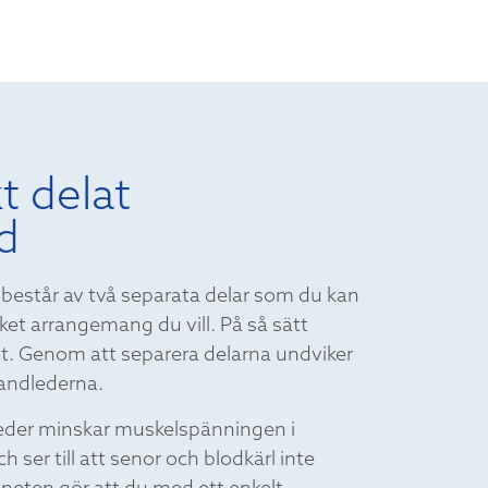
t delat
d
består av två separata delar som du kan
lket arrangemang du vill. På så sätt
t. Genom att separera delarna undviker
handlederna.
eder minskar muskelspänningen i
ser till att senor och blodkärl inte
eten gör att du med ett enkelt