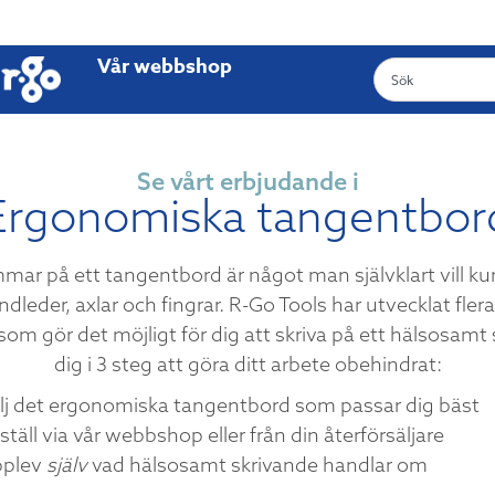
Vår webbshop
Se vårt erbjudande i
Ergonomiska tangentbor
timmar på ett tangentbord är något man självklart vill k
andleder, axlar och fingrar. R-Go Tools har utvecklat fl
m gör det möjligt för dig att skriva på ett hälsosamt s
dig i 3 steg att göra ditt arbete obehindrat:
lj det ergonomiska tangentbord som passar dig bäst
ställ via vår webbshop eller från din återförsäljare
plev
själv
vad hälsosamt skrivande handlar om