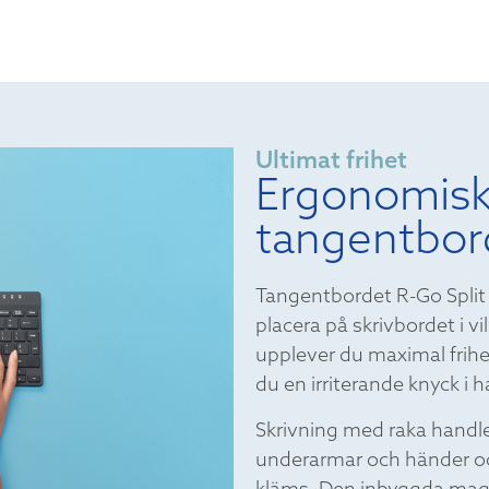
Ultimat frihet
Ergonomisk
tangentbor
Tangentbordet R-Go Split 
placera på skrivbordet i vi
upplever du maximal frihe
du en irriterande knyck i 
Skrivning med raka handl
underarmar och händer och 
kläms. Den inbyggda magn