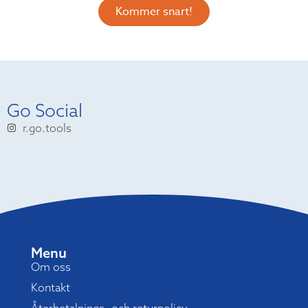
Kommer snart!
Go Social
r.go.tools
Menu
Om oss
Kontakt
Återbetalnings- och returpolicy