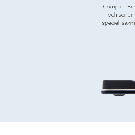
Compact Brea
och senorn
speciell sax