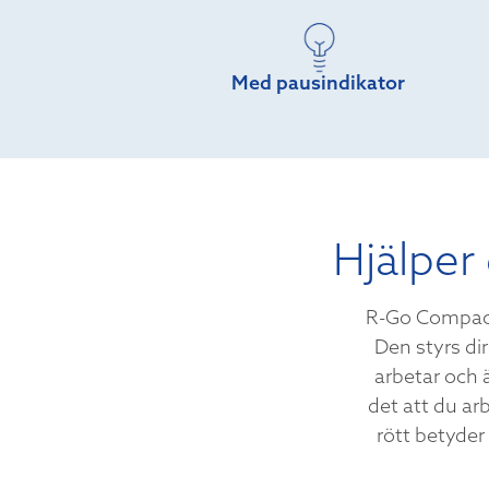
Med pausindikator
Hjälper
R-Go Compact
Den styrs di
arbetar och ä
det att du ar
rött betyder