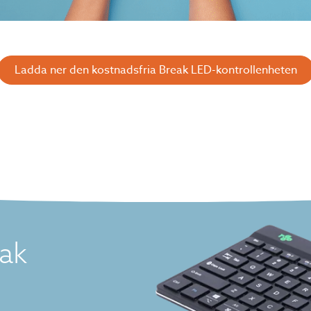
Ladda ner den kostnadsfria Break LED-kontrollenheten
ak