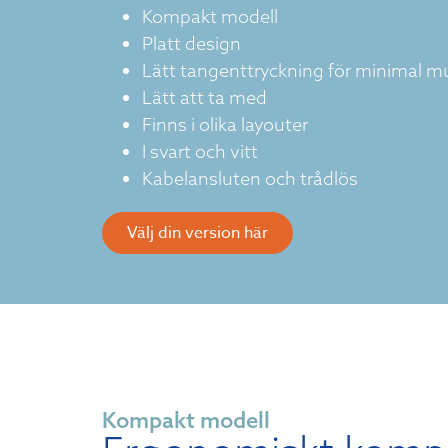
Kompakt modell
Platt design
Lätt tangenttryckning för minimal 
Lätt att ta med
Finns i olika layouter
I svart och vitt
Kabelansluten och trådlös
Välj din version här
Kompakt modell