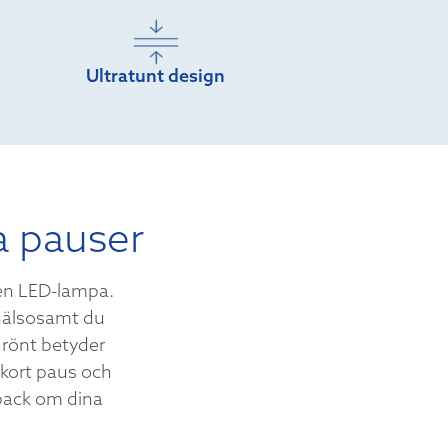
Ultratunt design
a pauser
en LED-lampa.
 hälsosamt du
 grönt betyder
 kort paus och
dback om dina