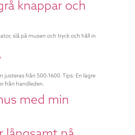
grå knappar och
ator, slå på musen och tryck och håll in
?
 justeras från 500-1600. Tips: En lägre
er från handleden.
-mus med min
r långsamt på