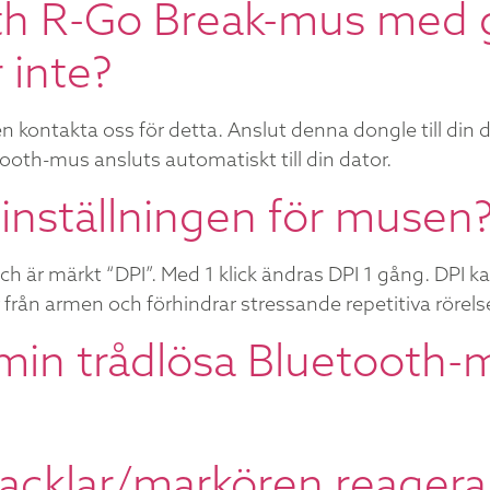
th R-Go Break-mus med 
 inte?
 kontakta oss för detta. Anslut denna dongle till din d
oth-mus ansluts automatiskt till din dator.
-inställningen för musen
är märkt “DPI”. Med 1 klick ändras DPI 1 gång. DPI kan
rån armen och förhindrar stressande repetitiva rörels
p min trådlösa Bluetooth
vacklar/markören reagera