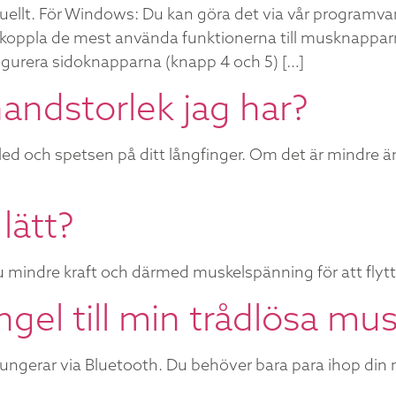
ellt. För Windows: Du kan göra det via vår programva
koppla de mest använda funktionerna till musknapparn
figurera sidoknapparna (knapp 4 och 5) […]
handstorlek jag har?
ed och spetsen på ditt långfinger. Om det är mindre ä
lätt?
 mindre kraft och därmed muskelspänning för att flyt
gel till min trådlösa mus
fungerar via Bluetooth. Du behöver bara para ihop din