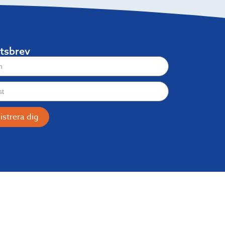
tsbrev
istrera dig