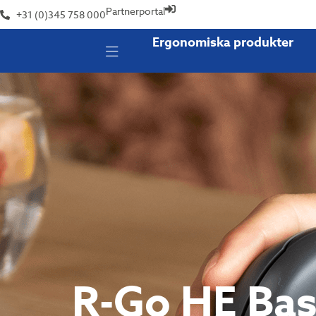
Partnerportal
+31 (0)345 758 000
Ergonomiska produkter
R-Go HE Bas