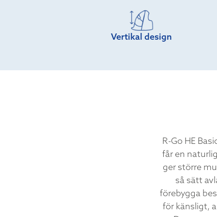
Vertikal design
R-Go HE Basic
får en naturl
ger större mu
så sätt a
förebygga besv
för känsligt,