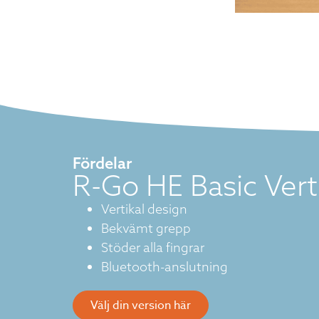
Fördelar
R-Go HE Basic Vert
Vertikal design
Bekvämt grepp
Stöder alla fingrar
Bluetooth-anslutning
Välj din version här