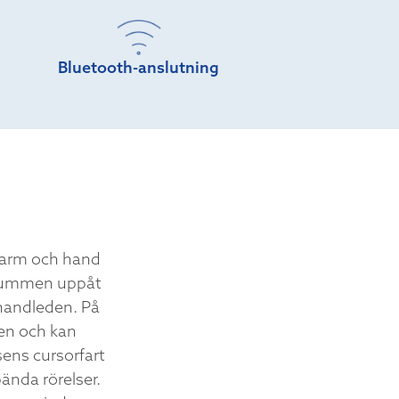
Bluetooth-anslutning
n arm och hand
d tummen uppåt
 handleden. På
en och kan
sens cursorfart
ända rörelser.