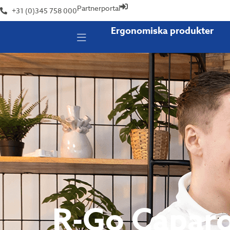
Partnerportal
+31 (0)345 758 000
Ergonomiska produkter
R-Go Capar