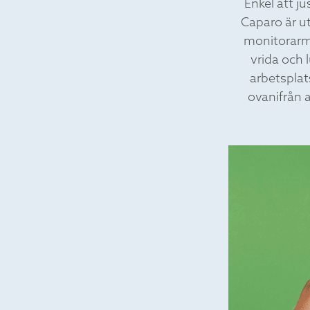
Enkel att j
Caparo är u
monitorarm
vrida och 
arbetsplat
ovanifrån a