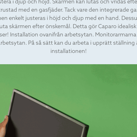
ustera i djup och höjd. Skärmen kan lutas och vridas eft
trustad med en gasfjäder. Tack vare den integrerade ga
en enkelt justeras i höjd och djup med en hand. Dess
luta skärmen efter önskemål. Detta gör Caparo idealisk f
ser! Installation ovanifrån arbetsytan. Monitorarmarna
rbetsytan. På så sätt kan du arbeta i upprätt ställnin
installationen!