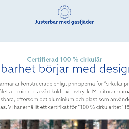
Justerbar med gasfjäder
Certifierad 100 % cirkulär
lbarhet börjar med desi
rmar är konstruerade enligt principerna för ”cirkulär 
et att minimera vårt koldioxidavtryck. Monitorarmarna
gsbara, eftersom det aluminium och plast som används
s. Vi har erhållit ett certifikat för ”100 % cirkularitet” f