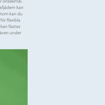
er önskemål.
sfjädern kan
utom kan du
ör flexibla
 kan fästas
g även under