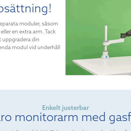
psättning!
separata moduler, såsom
eller en extra arm. Tack
t uppgradera din
enda modul vid underhåll
Enkelt justerbar
ro monitorarm med gasf