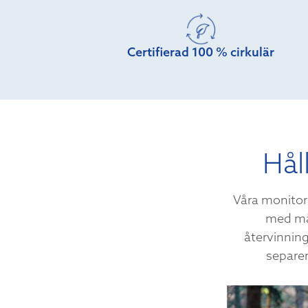
Certifierad 100 % cirkulär
Hål
Våra monitora
med mål
återvinnin
separera