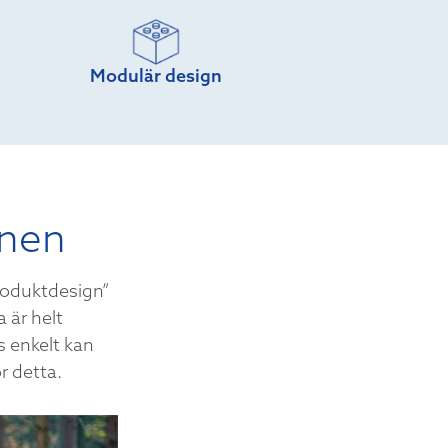
Modulär design
gnen
produktdesign”
 är helt
 enkelt kan
ör detta.